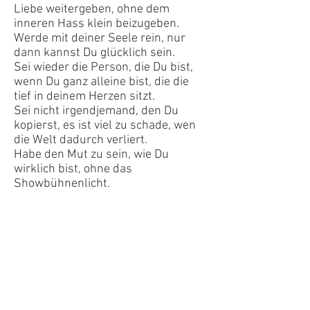
Liebe weitergeben, ohne dem
inneren Hass klein beizugeben.
Werde mit deiner Seele rein, nur
dann kannst Du glücklich sein.
Sei wieder die Person, die Du bist,
wenn Du ganz alleine bist, die die
tief in deinem Herzen sitzt.
Sei nicht irgendjemand, den Du
kopierst, es ist viel zu schade, wen
die Welt dadurch verliert.
Habe den Mut zu sein, wie Du
wirklich bist, ohne das
Showbühnenlicht.
Hör auf, Dich draußen zu maskieren
und die Welt und vor allem Dich zu
verwirren.
Du bist ein Unikat, aber nicht, wenn
Du wiederholst, was ein Irgendwer
sagt.
Auch ich erwische mich im
Rampenlicht, merke, wie aus