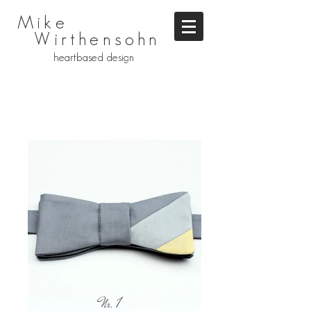
Mike
Wirthensohn
heartbased design
Nr. 1